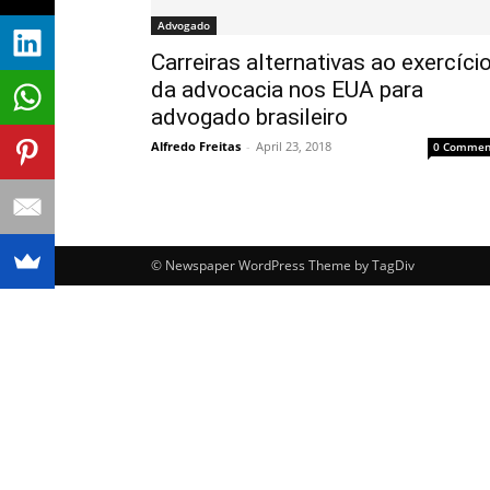
Advogado
Carreiras alternativas ao exercíci
da advocacia nos EUA para
advogado brasileiro
Alfredo Freitas
-
April 23, 2018
0 Commen
© Newspaper WordPress Theme by TagDiv