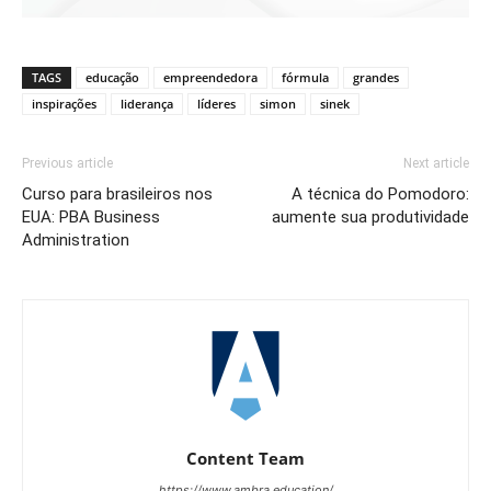
TAGS
educação
empreendedora
fórmula
grandes
inspirações
liderança
líderes
simon
sinek
Previous article
Next article
Curso para brasileiros nos
A técnica do Pomodoro:
EUA: PBA Business
aumente sua produtividade
Administration
Content Team
https://www.ambra.education/