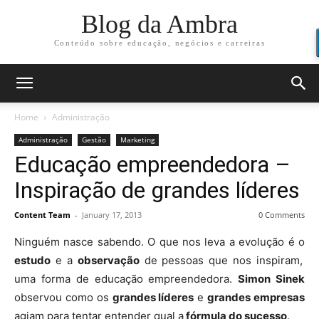
Blog da Ambra
Conteúdo sobre educação, negócios e carreiras
Home
Administração
Administração
Gestão
Marketing
Educação empreendedora –
Inspiração de grandes líderes
Content Team
-
January 17, 2013
0 Comments
Ninguém nasce sabendo. O que nos leva a evolução é o
estudo
e a
observação
de pessoas que nos inspiram,
uma forma de educação empreendedora.
Simon Sinek
observou como os
grandes líderes
e
grandes empresas
agiam para tentar entender qual a
fórmula do sucesso
.