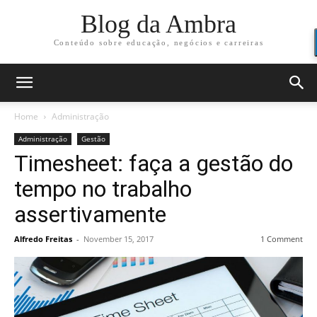
Blog da Ambra
Conteúdo sobre educação, negócios e carreiras
Home
Administração
Administração
Gestão
Timesheet: faça a gestão do
tempo no trabalho
assertivamente
Alfredo Freitas
-
November 15, 2017
1 Comment