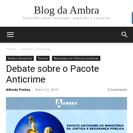
Blog da Ambra
Conteúdo sobre educação, negócios e carreiras
Home
Ambra University
Ambra University
Direito
Mestrado em Ciências Jurídicas
Debate sobre o Pacote
Anticrime
Alfredo Freitas
-
March 21, 2019
0 Comments