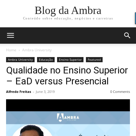
Blog da Ambra
Conteúdo sobre educação, negócios e carreiras
Home
Ambra University
Ambra University
Educação
Ensino Superior
Featured
Qualidade no Ensino Superior
– EaD versus Presencial
Alfredo Freitas
-
June 3, 2019
0 Comments