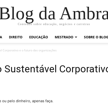
Blog da Ambr
Conteúdo sobre educação, negócios e carreiras
RA
DIREITO
EDUCAÇÃO
MESTRADO
SOBRE O BLO
l Corporativo e o futuro das organizações
Sustentável Corporativo
 ou pelo dinheiro, apenas faça.