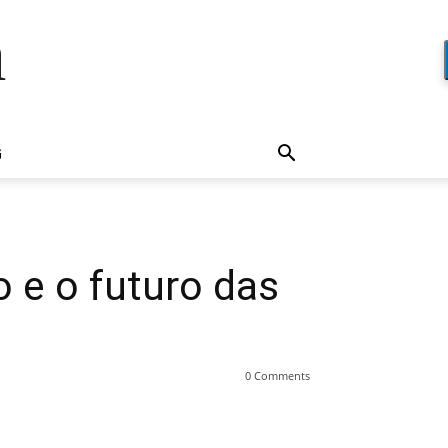
a
G
 e o futuro das
0 Comments