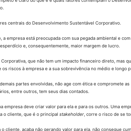
leto e claro do que é e quais fatores contemplam o Desenvol
o.
ores centrais do Desenvolvimento Sustentável Corporativo.
e, a empresa está preocupada com sua pegada ambiental e com 
desperdício e, consequentemente, maior margem de lucro.
 Corporativa, que não tem um impacto financeiro direto, mas 
 os riscos à empresa e a sua sobrevivência no médio e longo p
mais partes envolvidas, não age com ética e compromete as pa
rios, entre outros, tem seus dias contados.
uma empresa deve criar valor para ela e para os outros. Uma emp
a o cliente, que é o principal
stakeholder
, corre o risco de se t
 o cliente, acaba não gerando valor para ela, não consegue cu