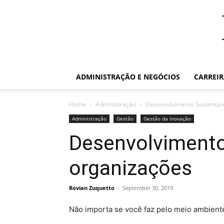
ADMINISTRAÇÃO E NEGÓCIOS
CARREI
Home
Administração
Desenvolvimento Sustentáve
Administração
Gestão
Gestão da Inovação
Desenvolvimento 
organizações
Rovian Zuquetto
-
September 30, 2019
Não importa se você faz pelo meio ambiente