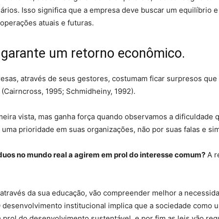
ios. Isso significa que a empresa deve buscar um equilíbrio e c
operações atuais e futuras.
 garante um retorno econômico.
esas, através de seus gestores, costumam ficar surpresos que
(Cairncross, 1995; Schmidheiny, 1992).
meira vista, mas ganha força quando observamos a dificuldade 
uma prioridade em suas organizações, não por suas falas e sim 
duos no mundo real a agirem em prol do interesse comum?
A r
, através da sua educação, vão compreender melhor a necessid
 desenvolvimento institucional implica que a sociedade como u
rol do desenvolvimento sustentável, e por fim as leis vão regu