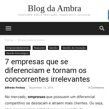
Blog da Ambra
Conteúdo sobre educação, negócios e carreiras
Home
Empreendedorismo
Empreendedorismo
Featured
Gestão
Gestão da Inovação
Gestão Estratégica
7 empresas que se
diferenciam e tornam os
concorrentes irrelevantes
Alfredo Freitas
-
September 15, 2016
0 Comments
No mercado,
empresas
que possuem um diferencial
competitivo se destacam e atraem mais clientes. Ou seja,