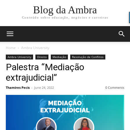
Blog da Ambra
Conteúdo sobre educação, negócios e carreiras
Home
Ambra University
Ambra University
Direito
Mediação
Resolução de Conflitos
Palestra “Mediação
extrajudicial”
Thamires Pecis
-
June 24, 2022
0 Comments