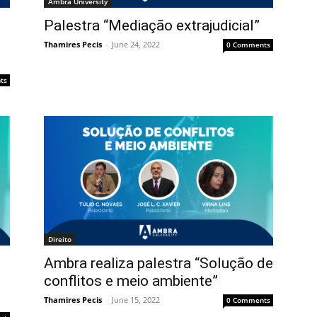
Ambra University
Palestra “Mediação extrajudicial”
Thamires Pecis
-
June 24, 2022
0 Comments
ts
Direito
Ambra realiza palestra “Solução de
conflitos e meio ambiente”
Thamires Pecis
-
June 15, 2022
0 Comments