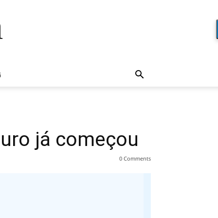
a
G
turo já começou
0 Comments