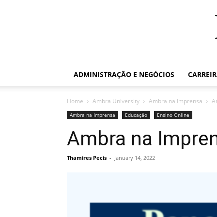
ADMINISTRAÇÃO E NEGÓCIOS
CARREI
Home
Ambra University
Ambra na Imprensa
A
Ambra na Imprensa
Educação
Ensino Online
Ambra na Impren
Thamires Pecis
-
January 14, 2022