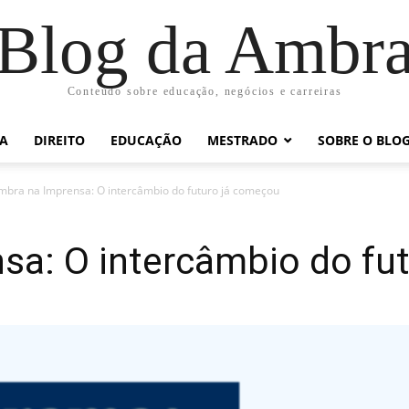
Blog da Ambr
Conteúdo sobre educação, negócios e carreiras
RA
DIREITO
EDUCAÇÃO
MESTRADO
SOBRE O BLO
mbra na Imprensa: O intercâmbio do futuro já começou
sa: O intercâmbio do fu