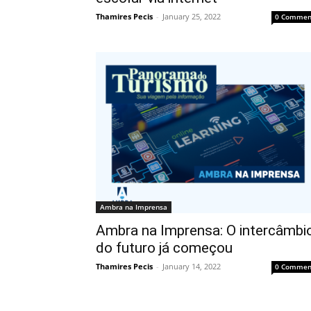
Thamires Pecis
-
January 25, 2022
0 Commen
Ambra na Imprensa
Ambra na Imprensa: O intercâmbi
do futuro já começou
Thamires Pecis
-
January 14, 2022
0 Commen