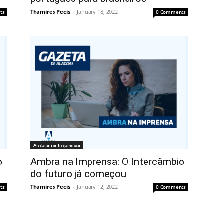
Thamires Pecis
-
January 18, 2022
ts
0 Comments
Ambra na Imprensa
o
Ambra na Imprensa: O Intercâmbio
do futuro já começou
Thamires Pecis
-
January 12, 2022
ts
0 Comments