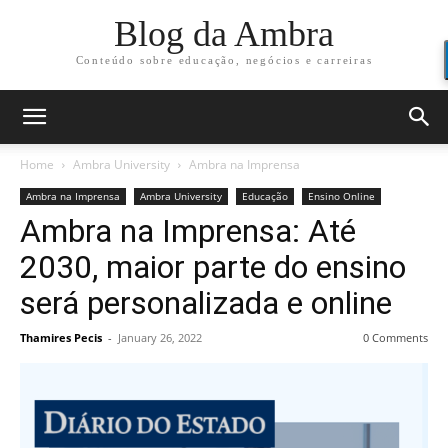
Blog da Ambra
Conteúdo sobre educação, negócios e carreiras
Home
Ambra University
Ambra na Imprensa
Ambra na Imprensa
Ambra University
Educação
Ensino Online
Ambra na Imprensa: Até
2030, maior parte do ensino
será personalizada e online
Thamires Pecis
-
January 26, 2022
0 Comments