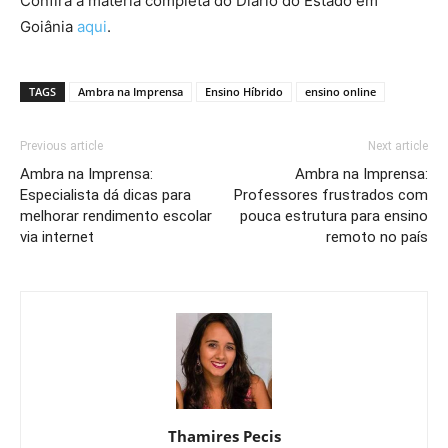
Confira a matéria completa do Diário do Estado em
Goiânia
aqui
.
TAGS
Ambra na Imprensa
Ensino Híbrido
ensino online
Previous article
Next article
Ambra na Imprensa:
Ambra na Imprensa:
Especialista dá dicas para
Professores frustrados com
melhorar rendimento escolar
pouca estrutura para ensino
via internet
remoto no país
Thamires Pecis