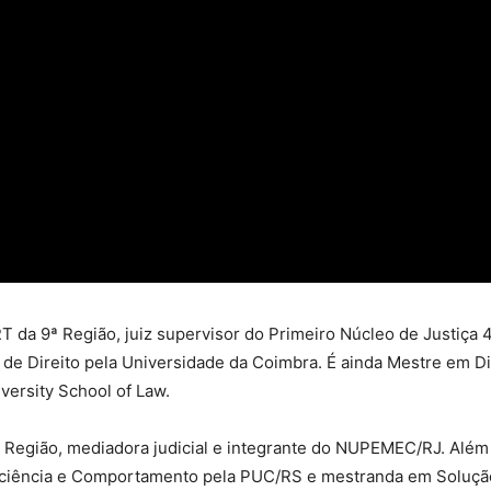
T da 9ª Região, juiz supervisor do Primeiro Núcleo de Justiça 
 de Direito pela Universidade da Coimbra. É ainda Mestre em D
ersity School of Law.
1ª Região, mediadora judicial e integrante do NUPEMEC/RJ. Além
ciência e Comportamento pela PUC/RS e mestranda em Solução 