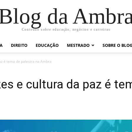
Blog da Ambr
Conteúdo sobre educação, negócios e carreiras
RA
DIREITO
EDUCAÇÃO
MESTRADO
SOBRE O BLO
paz é tema de palestra na Ambra
es e cultura da paz é te