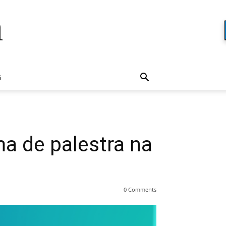
a
G
ma de palestra na
0 Comments