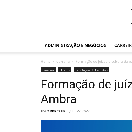
ADMINISTRAÇÃO E NEGÓCIOS
CARREI
Home
Carreira
Formação de juízes e cultura da 
Carreira
Direito
Resolução de Conflitos
Formação de juíz
Ambra
Thamires Pecis
-
June 22, 2022